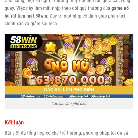
Cuối cùng, một số người thường thay đổi liên tục giữa các vòng
quay. Việc này làm mất nhịp theo dõi quỹ thưởng của
game nổ
hũ rút tiền mặt 58win
. Duy trì một nhịp cố định giúp phân tích
chính xác và giảm sai lệch.
Các sai lầm phổ biến
Kết luận
Bài viết đã tổng hợp cơ chế trả thưởng, phương pháp tối ưu và