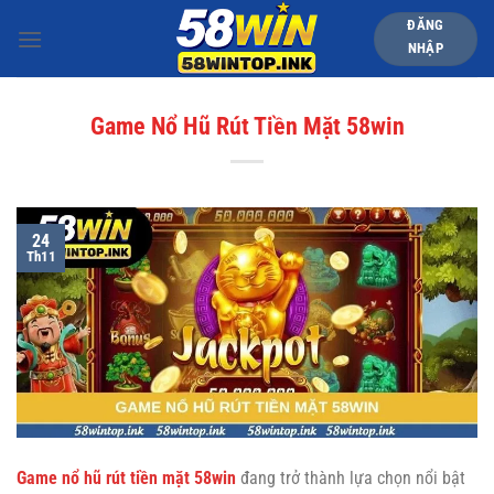
Bỏ
ĐĂNG
qua
NHẬP
nội
dung
Game Nổ Hũ Rút Tiền Mặt 58win
24
Th11
Game nổ hũ rút tiền mặt
58win
đang trở thành lựa chọn nổi bật