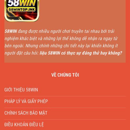
58WIN
đang được nhiều người chơi truyền tai nhau bởi trải
nghiệm khác biệt và những lợi thế không dễ nhận ra ngay từ
bên ngoài. Nhưng chính những chi tiết này lại khiến không ít
người đặt câu hỏi:
liệu 58WIN có thực sự đáng thử hay không?
VỀ CHÚNG TÔI
GIỚI THIỆU 58WIN
PHÁP LÝ VÀ GIẤY PHÉP
CHÍNH SÁCH BẢO MẬT
ĐIỀU KHOẢN ĐIỀU LỆ