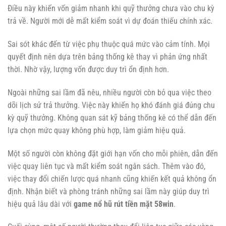
Điều này khiến vốn giảm nhanh khi quỹ thưởng chưa vào chu kỳ
trả về. Người mới dễ mất kiểm soát vì dự đoán thiếu chính xác.
Sai sót khác đến từ việc phụ thuộc quá mức vào cảm tính. Mọi
quyết định nên dựa trên bảng thống kê thay vì phản ứng nhất
thời. Nhờ vậy, lượng vốn được duy trì ổn định hơn.
Ngoài những sai lầm đã nêu, nhiều người còn bỏ qua việc theo
dõi lịch sử trả thưởng. Việc này khiến họ khó đánh giá đúng chu
kỳ quỹ thưởng. Không quan sát kỹ bảng thống kê có thể dẫn đến
lựa chọn mức quay không phù hợp, làm giảm hiệu quả.
Một số người còn không đặt giới hạn vốn cho mỗi phiên, dẫn đến
việc quay liên tục và mất kiểm soát ngân sách. Thêm vào đó,
việc thay đổi chiến lược quá nhanh cũng khiến kết quả không ổn
định. Nhận biết và phòng tránh những sai lầm này giúp duy trì
hiệu quả lâu dài với
game nổ hũ rút tiền mặt 58win
.