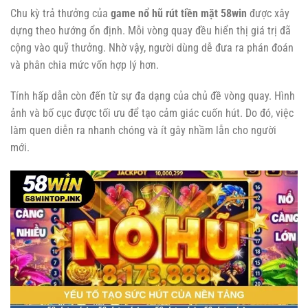
Chu kỳ trả thưởng của
game nổ hũ rút tiền mặt 58win
được xây
dựng theo hướng ổn định. Mỗi vòng quay đều hiển thị giá trị đã
cộng vào quỹ thưởng. Nhờ vậy, người dùng dễ đưa ra phán đoán
và phân chia mức vốn hợp lý hơn.
Tính hấp dẫn còn đến từ sự đa dạng của chủ đề vòng quay. Hình
ảnh và bố cục được tối ưu để tạo cảm giác cuốn hút. Do đó, việc
làm quen diễn ra nhanh chóng và ít gây nhầm lẫn cho người
mới.